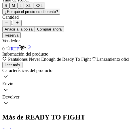
S
M
L
XL
XXL
¿Por qué el precio es diferente?
Cantidad
1
Añadir a la bolsa
Comprar ahora
Reserva
Vendedor
0
RTF
Información del producto
🤍 Pantalones Never Enough de Ready To Fight 🤍Lanzamiento ofici
Leer más
Características del producto
Envío
Devolver
Más de READY TO FIGHT