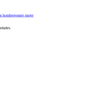
ón hombre
jogger mujer
vedades.