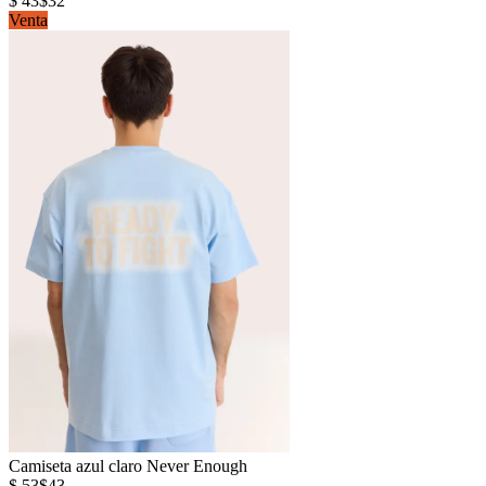
$ 43
$32
Venta
Camiseta azul claro Never Enough
$ 53
$43