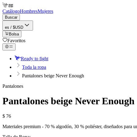
Catálogo
Hombres
Mujeres
Buscar
es / $USD
Bolsa
Favoritos
Ready to fight
Toda la ropa
Pantalones beige Never Enough
Pantalones
Pantalones beige Never Enough
$
76
Materiales premium - 70 % algodón, 30 % poliéster, diseñados para u
Talla de Ropa: