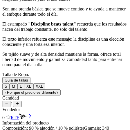
Son una prenda básica que se mueve contigo y te ayuda a mantener
el enfoque durante todo el día.
El estampado
"Discipline beats talent"
recuerda que los resultados
nacen del trabajo constante, no solo del talento.
El texto inferior refuerza este mensaje: la disciplina es una elección
consciente y una fortaleza interior.
Su tejido suave y de alta densidad mantiene la forma, ofrece total
libertad de movimiento y garantiza comodidad tanto para entrenar
como para el día a día.
Talla de Ropa:
Guía de tallas
S
M
L
XL
XXL
¿Por qué el precio es diferente?
Cantidad
1
Vendedor
0
RTF
Información del producto
Composición: 90 % algodón / 10 % poliésterGramaje: 340