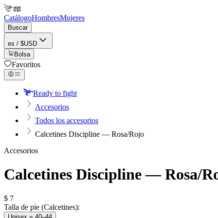
Catálogo
Hombres
Mujeres
Buscar
es / $USD
Bolsa
Favoritos
Ready to fight
Accesorios
Todos los accesorios
Calcetines Discipline — Rosa/Rojo
Accesorios
Calcetines Discipline — Rosa/R
$
7
Talla de pie (Calcetines):
Unisex = 40–44