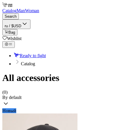
Catalog
Man
Woman
Search
ru / $USD
Bag
Wishlist
Ready to fight
Catalog
All accessories
(0)
By default
Новый