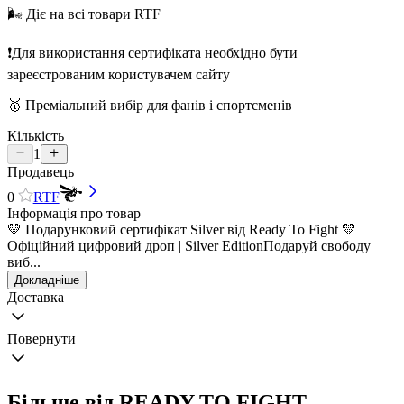
🌬️ Діє на всі товари RTF
❗️Для використання сертифіката необхідно бути
зареєстрованим користувачем сайту
🥇 Преміальний вибір для фанів і спортсменів
Кількість
1
Продавець
0
RTF
Інформація про товар
💛 Подарунковий сертифікат Silver від Ready To Fight 💛
Офіційний цифровий дроп | Silver EditionПодаруй свободу
виб...
Докладніше
Доставка
Повернути
Більше від READY TO FIGHT