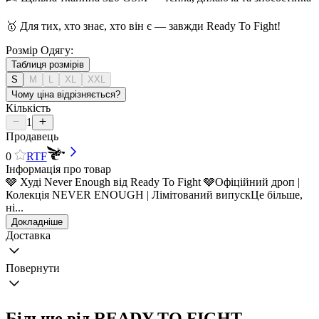
🥇 Для тих, хто знає, хто він є — завжди Ready To Fight!
Розмір Одягу:
Таблиця розмірів
S
M
L
XL
XXL
Чому ціна відрізняється?
Кількість
1
Продавець
0
RTF
Інформація про товар
🩶 Худі Never Enough від Ready To Fight 🩶Офіційний дроп |
Колекція NEVER ENOUGH | Лімітований випускЦе більше,
ні...
Докладніше
Доставка
Повернути
Більше від READY TO FIGHT