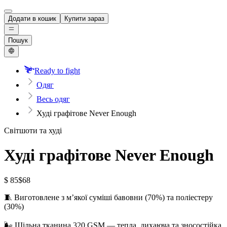
Додати в кошик
Купити зараз
Пошук
Ready to fight
Одяг
Весь одяг
Худі графітове Never Enough
Світшоти та худі
Худі графітове Never Enough
$ 85
$68
🧵 Виготовлене з м’якої суміші бавовни (70%) та поліестеру
(30%)
🌬️ Щільна тканина 320 GSM — тепла, дихаюча та зносостійка