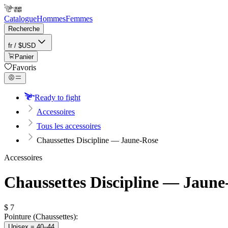
Catalogue
Hommes
Femmes
Recherche
fr / $USD
Panier
Favoris
Ready to fight
Accessoires
Tous les accessoires
Chaussettes Discipline — Jaune-Rose
Accessoires
Chaussettes Discipline — Jaune
$
7
Pointure (Chaussettes):
Unisex = 40–44