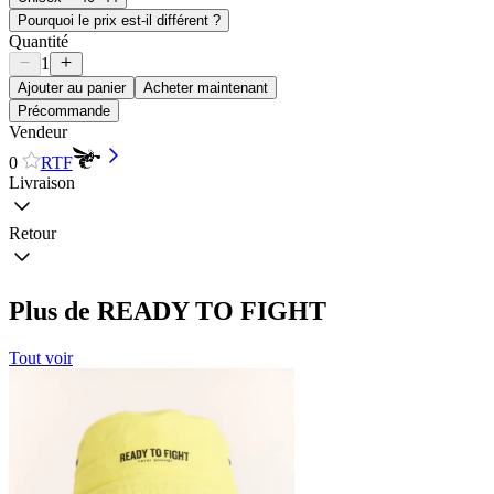
Pourquoi le prix est-il différent ?
Quantité
1
Ajouter au panier
Acheter maintenant
Précommande
Vendeur
0
RTF
Livraison
Retour
Plus de READY TO FIGHT
Tout voir